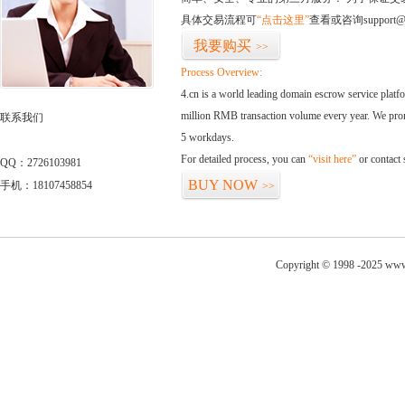
具体交易流程可
“点击这里”
查看或咨询support@
我要购买
>>
Process Overview:
4.cn is a world leading domain escrow service plat
million RMB transaction volume every year. We promi
联系我们
5 workdays.
For detailed process, you can
“visit here”
or contact
QQ：2726103981
BUY NOW
手机：18107458854
>>
Copyright © 1998 -2025 www.