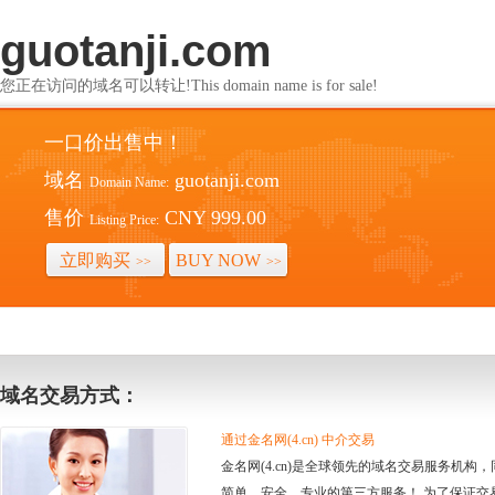
guotanji.com
您正在访问的域名可以转让!This domain name is for sale!
一口价出售中！
域名
guotanji.com
Domain Name:
售价
CNY 999.00
Listing Price:
立即购买
BUY NOW
>>
>>
域名交易方式：
通过金名网(4.cn) 中介交易
金名网(4.cn)是全球领先的域名交易服务机
简单、安全、专业的第三方服务！ 为了保证交