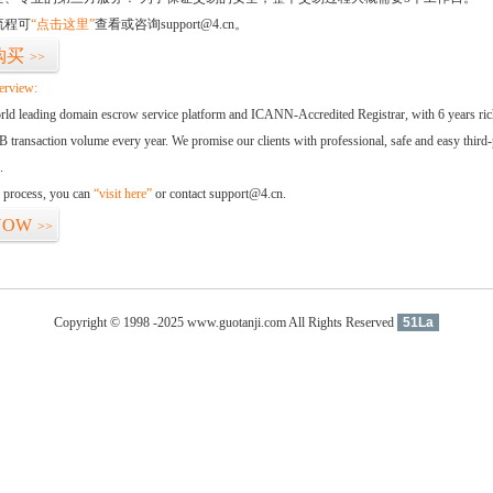
流程可
“点击这里”
查看或咨询support@4.cn。
购买
>>
erview:
orld leading domain escrow service platform and ICANN-Accredited Registrar, with 6 years ri
 transaction volume every year. We promise our clients with professional, safe and easy third-
.
d process, you can
“visit here”
or contact support@4.cn.
NOW
>>
Copyright © 1998 -2025 www.guotanji.com All Rights Reserved
51La