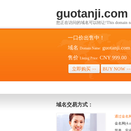
guotanji.com
您正在访问的域名可以转让!This domain name i
一口价出售中！
域名
guotanji.com
Domain Name:
售价
CNY 999.00
Listing Price:
立即购买
BUY NOW
>>
>>
域名交易方式：
通过金名网(
金名网(4
简单、安