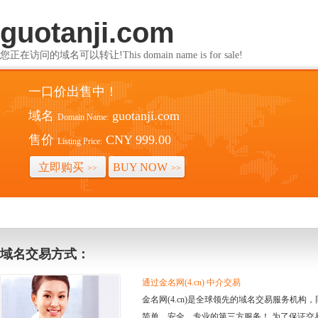
guotanji.com
您正在访问的域名可以转让!This domain name is for sale!
一口价出售中！
域名
guotanji.com
Domain Name:
售价
CNY 999.00
Listing Price:
立即购买
BUY NOW
>>
>>
域名交易方式：
通过金名网(4.cn) 中介交易
金名网(4.cn)是全球领先的域名交易服务机
简单、安全、专业的第三方服务！ 为了保证交