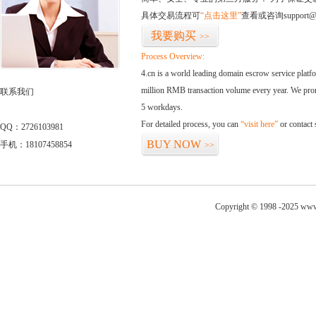
具体交易流程可
“点击这里”
查看或咨询support@
我要购买
>>
Process Overview:
4.cn is a world leading domain escrow service plat
million RMB transaction volume every year. We promi
联系我们
5 workdays.
For detailed process, you can
“visit here”
or contact
QQ：2726103981
BUY NOW
手机：18107458854
>>
Copyright © 1998 -2025 www.